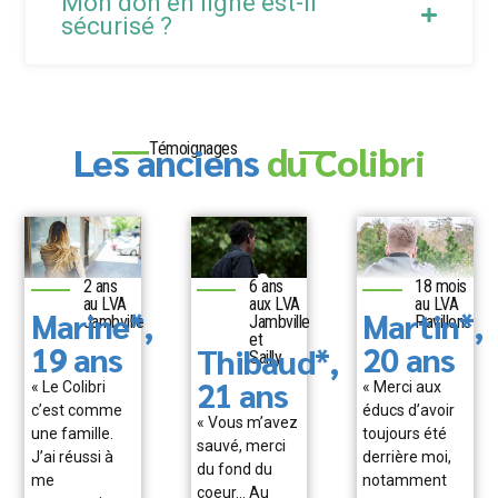
Mon don en ligne est-il
sécurisé ?
Les anciens
du Colibri
Témoignages
2 ans
6 ans
18 mois
au LVA
aux LVA
au LVA
Marine*,
Martin*,
Jambville
Jambville
Pavillons
et
19 ans
20 ans
Thibaud*,
Sailly
21 ans
« Le Colibri
« Merci aux
c’est comme
éducs d’avoir
« Vous m’avez
une famille.
toujours été
sauvé, merci
J’ai réussi à
derrière moi,
du fond du
me
notamment
coeur… Au