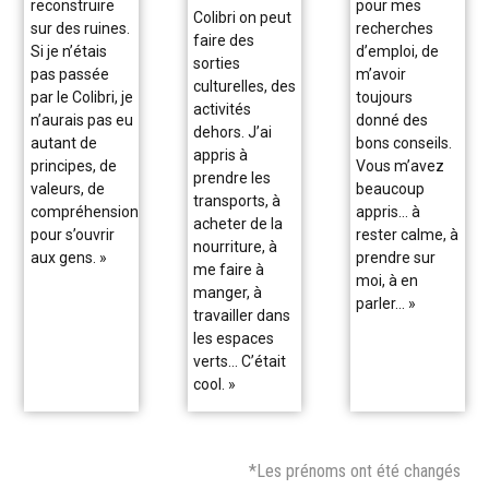
reconstruire
pour mes
Colibri on peut
sur des ruines.
recherches
faire des
Si je n’étais
d’emploi, de
sorties
pas passée
m’avoir
culturelles, des
par le Colibri, je
toujours
activités
n’aurais pas eu
donné des
dehors. J’ai
autant de
bons conseils.
appris à
principes, de
Vous m’avez
prendre les
valeurs, de
beaucoup
transports, à
compréhension
appris… à
acheter de la
pour s’ouvrir
rester calme, à
nourriture, à
aux gens. »
prendre sur
me faire à
moi, à en
manger, à
parler… »
travailler dans
les espaces
verts… C’était
cool. »
*Les prénoms ont été changés