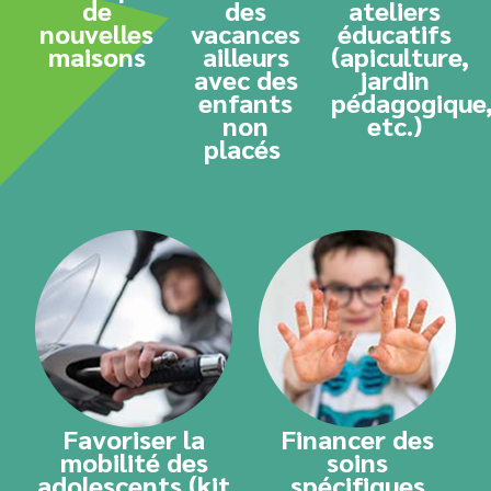
de
des
ateliers
nouvelles
vacances
éducatifs
maisons
ailleurs
(apiculture,
avec des
jardin
enfants
pédagogique
non
etc.)
placés
Favoriser la
Financer des
mobilité des
soins
adolescents (kit
spécifiques