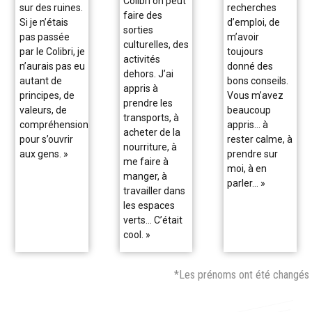
Colibri on peut
sur des ruines.
recherches
faire des
Si je n’étais
d’emploi, de
sorties
pas passée
m’avoir
culturelles, des
par le Colibri, je
toujours
activités
n’aurais pas eu
donné des
dehors. J’ai
autant de
bons conseils.
appris à
principes, de
Vous m’avez
prendre les
valeurs, de
beaucoup
transports, à
compréhension
appris… à
acheter de la
pour s’ouvrir
rester calme, à
nourriture, à
aux gens. »
prendre sur
me faire à
moi, à en
manger, à
parler… »
travailler dans
les espaces
verts… C’était
cool. »
*Les prénoms ont été changés