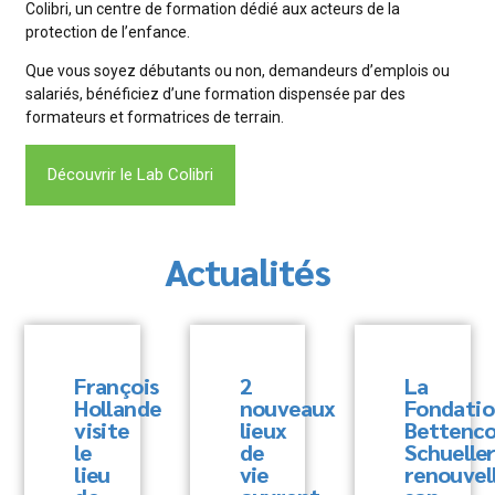
Colibri, un centre de formation dédié aux acteurs de la
protection de l’enfance.
Que vous soyez débutants ou non, demandeurs d’emplois ou
salariés, bénéficiez d’une formation dispensée par des
formateurs et formatrices de terrain.
Découvrir le Lab Colibri
Actualités
François
2
La
Hollande
nouveaux
Fondati
visite
lieux
Bettenco
le
de
Schuelle
lieu
vie
renouvel