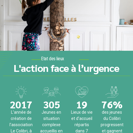
Etat des lieux
L'action face à l’urgence
2017
305
19
76
%
L’année de
Jeunes en
Lieux de vie
des jeunes
création de
situation
et d’accueil
du Colibri
l’association
complexe
répartis
progressent
Le Colibri, à
accueillis en
dans 7
et gagnent