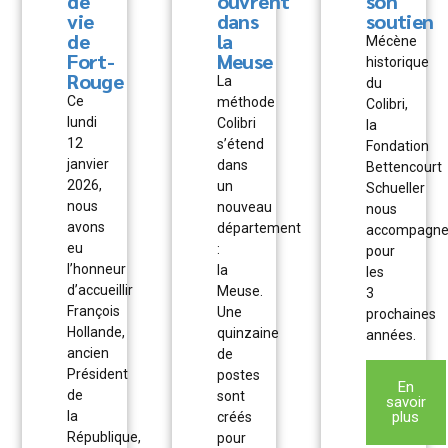
de
ouvrent
son
vie
dans
soutien
de
la
Mécène
Fort-
Meuse
historique
Rouge
La
du
Ce
méthode
Colibri,
lundi
Colibri
la
12
s’étend
Fondation
janvier
dans
Bettencourt
2026,
un
Schueller
nous
nouveau
nous
avons
département
accompagne
eu
:
pour
l’honneur
la
les
d’accueillir
Meuse.
3
François
Une
prochaines
Hollande,
quinzaine
années.
ancien
de
Président
postes
En
de
sont
savoir
la
plus
créés
République,
pour