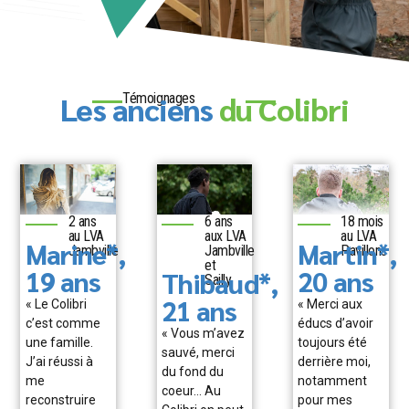
Les anciens
du Colibri
Témoignages
2 ans
6 ans
18 mois
au LVA
aux LVA
au LVA
Marine*,
Martin*,
Jambville
Jambville
Pavillons
et
19 ans
20 ans
Thibaud*,
Sailly
21 ans
« Le Colibri
« Merci aux
c’est comme
éducs d’avoir
« Vous m’avez
une famille.
toujours été
sauvé, merci
J’ai réussi à
derrière moi,
du fond du
me
notamment
coeur… Au
reconstruire
pour mes