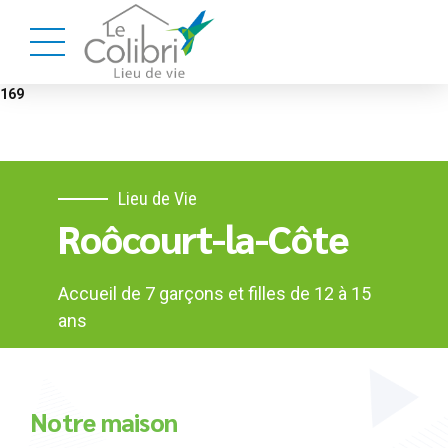
Warning
: Trying to access array offset on value of type bool in
/home/beigwbl/www/wp-content/themes/avantage/bold-page-
builder/content_elements/bt_bb_column/bt_bb_column.php
on line
169
Lieu de Vie
Roôcourt-la-Côte
Accueil de 7 garçons et filles de 12 à 15
ans
Notre maison